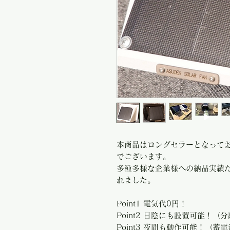
本商品はロングセラーとなってお
でございます。
多種多様な企業様への納品実績
れました。
Point1 電気代0円！
Point2 日陰にも設置可能！（分離
Point3 夜間も動作可能！（蓄電池