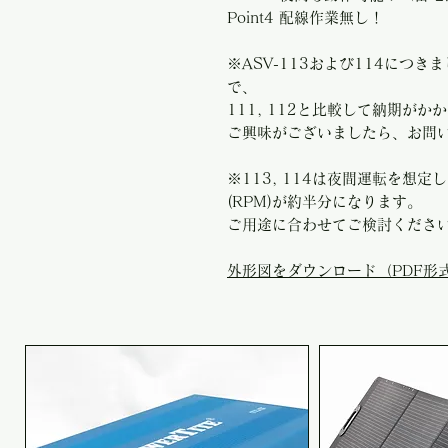
Point4 配線作業無し！
※ASV-113および114につ
で、
111, 112と比較して納期が
ご興味がございましたら、お問
※113, 114は夜間運転を想
(RPM)が約半分になります。
ご用途に合わせてご検討くださ
外形図をダウンロード（PDF形