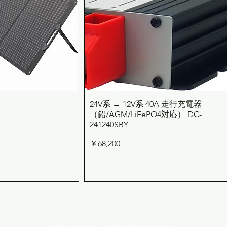
24V系 → 12V系 40A 走行充電器
ックビュー
クイックビュー
（鉛/AGM/LiFePO4対応） DC-
241240SBY
価格
￥68,200