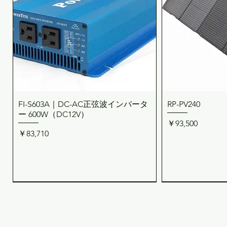
FI-S603A｜DC-AC正弦波インバータ
RP-PV240
クイックビュー
クイ
ー 600W（DC12V）
価格
￥93,500
価格
￥83,710