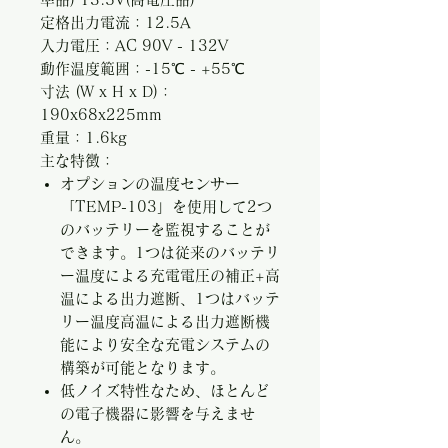
定格出力電流：12.5A
入力電圧：AC 90V - 132V
動作温度範囲：-15℃ - +55℃
寸法 (W x H x D)：
190x68x225mm
重量：1.6kg
主な特徴：
オプションの温度センサー
「TEMP-103」を使用して2つ
のバッテリーを監視することが
できます。1つは従来のバッテリ
ー温度による充電電圧の補正+高
温による出力遮断、1つはバッテ
リー温度高温による出力遮断機
能により安全な充電システムの
構築が可能となります。
低ノイズ特性なため、ほとんど
の電子機器に影響を与えませ
ん。