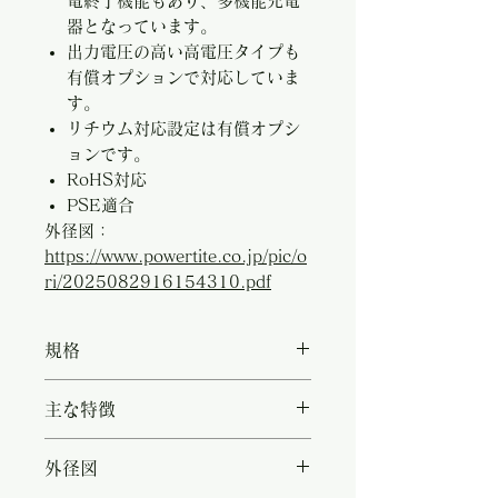
電終了機能もあり、多機能充電
器となっています。
出力電圧の高い高電圧タイプも
有償オプションで対応していま
す。
リチウム対応設定は有償オプシ
ョンです。
RoHS対応
PSE適合
外径図：
https://www.powertite.co.jp/pic/o
ri/2025082916154310.pdf
規格
・型名：CH-1212GFQ ・入力
主な特徴
電圧：AC 90V - 132V ・入力周
波数：50/60Hz ・最終(BULK)
・オプションの温度センサー
外径図
充電電圧：13.9V / 14.4V(標準
「TEMP-103」を使用して2つの