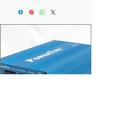
品) 14.8V / 15.5V(高電圧
バッテリーを監視することができ
https://www.powertite.co.jp/p
品)※1 ・維持(FLOAT)充電電
ます。1つは従来のバッテリー温
ic/ori/2025082916154310.pdf
圧：13.4V(標準品) 13.5V(高電
度による充電電圧の補正+高温に
圧品) ・定格出力電流：12.5A
よる出力遮断、1つはバッテリー
・動作温度範囲：-15℃ - +55℃
温度高温による出力遮断機能によ
・効率：<80% ・入出力絶縁：
り安全な充電システムの構築が可
100MΩ ・入出力耐圧：1000V
能となります。 ・低ノイズ特性
・寸法 (W x H x D)：
なため、ほとんどの電子機器に影
190x68x225mm ・重量(約)：
響を与えません。 ・充電電圧2種
1.6kg
をディップ・スイッチにより選択
可能なため、バッテリー入れ替え
時の選択肢が多くなります。 ・
動作可能温度範囲が広く、多様な
場所で使用できます。 ・本体の
外部制御端子を使用すると、遠隔
での充電出力ON/OFFや状況の
LEDを引き出すことができま
す。 ・逆接保護 ・三段階充電
FI-S603A｜DC-AC正弦波インバーター
・充電電流量により自動で充電電