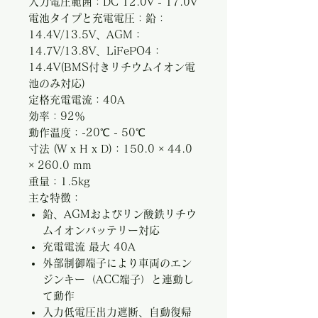
入力電圧範囲：DC 12.0V - 17.0V
電池タイプと充電電圧：鉛：
14.4V/13.5V、AGM：
14.7V/13.8V、LiFePO4：
14.4V(BMS付きリチウムイオン電
池のみ対応)
定格充電電流：40A
効率：92％
動作温度：-20℃ - 50℃
寸法 (W x H x D)：150.0 × 44.0
× 260.0 mm
重量：1.5kg
主な特徴：
鉛、AGMおよびリン酸鉄リチウ
ムイオンバッテリー対応
充電電流 最大 40A
外部制御端子により車両のエン
ジンキー（ACC端子）と連動し
て動作
入力低電圧出力遮断、自動復帰