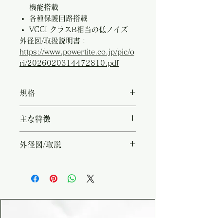
機能搭載
各種保護回路搭載
VCCI クラスB相当の低ノイズ
外径図/取扱説明書：
https://www.powertite.co.jp/pic/o
ri/2026020314472810.pdf
規格
・型名：DC-121240SBY ・入
主な特徴
力電圧範囲：DC 12.0V - 17.0V
・電池タイプと充電電圧：鉛：
・鉛、AGMおよびリン酸鉄リチ
外径図/取説
14.4V/13.5V、AGM：
ウムイオンバッテリー対応 ・充
14.7V/13.8V、LiFePO4：
電電流 最大 40A ・外部制御端
https://www.powertite.co.jp/p
14.4V(BMS付きリチウムイオン
子により車両のエンジンキー
ic/ori/2026020314472810.pdf
電池のみ対応) ・定格充電電流：
（ACC端子）と連動して動作 ・
40A ・カット電流：4.0A ・出力
入力低電圧出力遮断、自動復帰機
遮断電圧(設定有効時)：12.0V
能搭載 ・各種保護回路搭載 ・
・出力復帰電圧(設定有効時)：