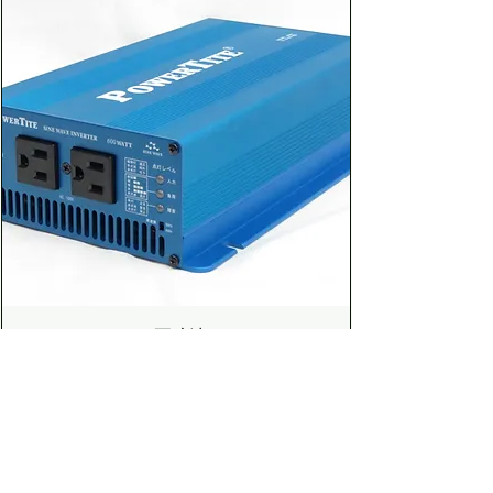
VCCI クラスB相当の低ノイズ
12.8V ・効率：92％ ・冷却：排
気冷却ファン ・待機電流：無負
荷時 150mA 以下 /
REMOTE/OFF時 5mA 以下 ・
動作温度：-20℃ - 50℃ ・寸法
(W x H x D)：150.0 × 44.0 ×
260.0 mm ・重量(約)：1.5kg
FI-S603A｜DC-AC正弦波インバーター
600W（DC12V）
価格
￥83,710
カートに追加する