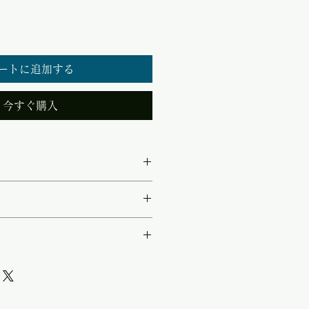
ートに追加する
今すぐ購入
240dd ・種類：高効率DC-DC
-ddシリーズ ・入力電圧範囲：
 ・出力電圧：13.4V / 12.0V 切
より車両のエンジンキー（ACC
3.4V) ・出力電流（連続/最
動作 ・入力低電圧出力遮断、
率：92％ ・冷却：排気式冷却フ
・各種保護回路搭載 ・VCCI
rtite.co.jp/pic/ori/2026020
無負荷時 150mA 以下
ノイズ
 5mA 以下 ・動作温度：-20℃
 H x D)：150.0 × 44.0 ×