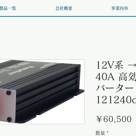
製品一覧
会社概要
事業内容
12V系 →
40A 高
バーター 
121240
￥60,500
数量
*