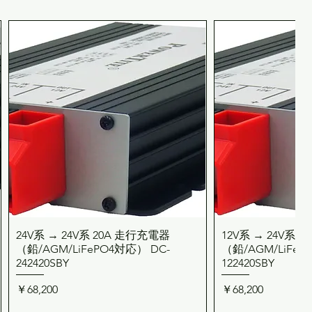
(約)：1.5 kg
24V系 → 24V系 20A 走行充電器
12V系 → 24V系 
クイックビュー
クイッ
（鉛/AGM/LiFePO4対応） DC-
（鉛/AGM/LiFeP
242420SBY
122420SBY
価格
価格
￥68,200
￥68,200