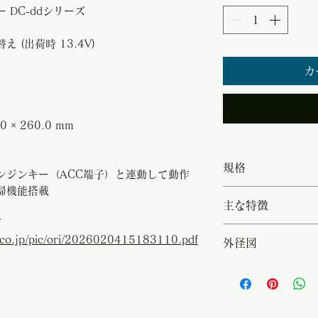
 DC-ddシリーズ
替え (出荷時 13.4V)
カ
.0 × 260.0 mm
規格
ンジンキー（ACC端子）と連動して動作
帰機能搭載
・型名：DC-121
主な特徴
コンバーター DC
ズ
11.5V - 17.0V
・外部制御端子に
e.co.jp/pic/ori/2026020415183110.pdf
外径図
り替え (出荷時 1
端子）と連動して
大）：40A ・効
自動復帰機能搭載 
https://www.powe
ァン ・待機電流：
クラスB相当の低
415183110.pdf
REMOTE/OFF時
- 50℃ ・寸法 (W x