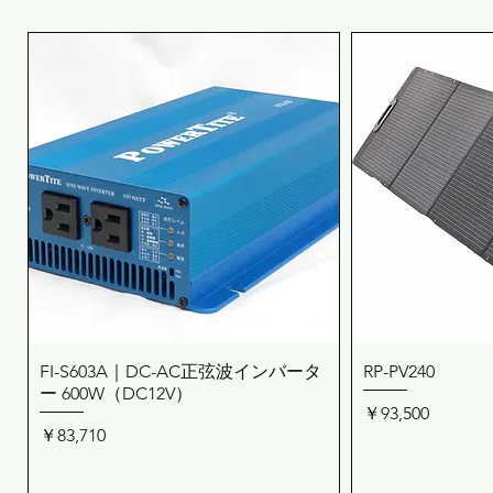
FI-S603A｜DC-AC正弦波インバータ
RP-PV240
クイックビュー
クイ
ー 600W（DC12V）
価格
￥93,500
価格
￥83,710