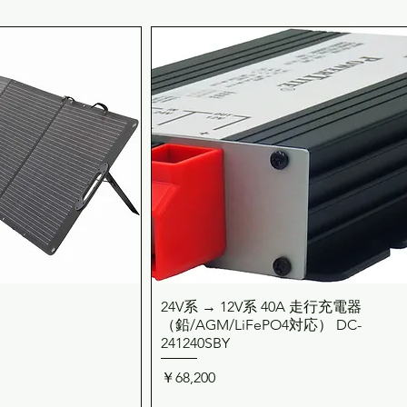
260.0 mm ・重量
24V系 → 12V系 40A 走行充電器
ックビュー
クイックビュー
（鉛/AGM/LiFePO4対応） DC-
241240SBY
価格
￥68,200