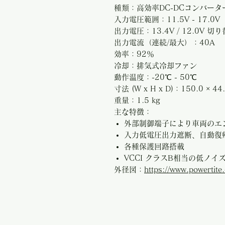
種類：高効率DC-DCコンバーター
入力電圧範囲：11.5V - 17.0V
出力電圧：13.4V / 12.0V 切り
出力電流（連続/最大）：40A
効率：92％
冷却：排気式冷却ファン
動作温度：-20℃ - 50℃
寸法 (W x H x D)：150.0 × 44
重量：1.5 kg
主な特徴：
外部制御端子により車両のエ
入力低電圧出力遮断、自動復
各種保護回路搭載
VCCI クラスB相当の低ノイ
外径図：
https://www.powertit