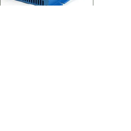
取り付けスカート金具が取り外し
可能なため、省スペース化ができ
る ・板金ではなく、強固なアル
ミ・インジェクション筐体・放熱
FI-S603A｜DC-AC正弦波インバーター
効果大 ・大電流出力時も場所に
600W（DC12V）
よらない安定性能
価格
￥83,710
カートに追加する
Dream the Bright future
Asuden
Company Limited
Web Shop
アスデン株式会社
コーポレート・ウェブショップサイト