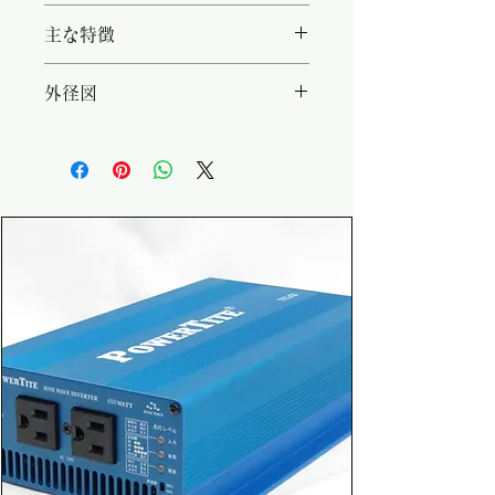
・型名：CH-1235AR ・入力電
主な特徴
圧：AC 90V - 240V（200VAC
コード別売） ・入力周波数：
・広AC入力範囲（90～
外径図
47Hz - 63Hz ・最終(BULK)充
240VAC) ・高効率、高信頼性
電電圧：14.4V / 14.7V ・維持
・バルク電圧(最終充電電圧)2種
https://www.powertite.co.jp/p
(FLOAT)充電電圧：13.5V /
フロート電圧（維持充電電圧）2
ic/ori/2024020917125110.pdf
13.8V ・定格出力電流：35A ・
種それぞれが個別に選択可能 ・
動作温度範囲：-20℃ - +50℃
リモートコントローラー（オプシ
（結露無きこと） ・効率：
ョン）による遠隔からの出力
87％（230VAC） ・入出力絶
ON/OFF、FAN動作の変更、均
縁：100MΩ ・入出力耐圧：
等充電モードの実行 ・温度セン
4242VDC ・寸法 (W x H x
サー（オプション）による充電電
D)：180 x 73 x 245 mm ・重
圧の補正 ・パワーソース（電
量(約)：2.6kg
源）モード ・本体コネクタショ
ートによる強制フロート動作によ
り、負荷を使用しながら充電可
能。これにより、過充電を防止す
る仕組みを構築できる。 ・本体