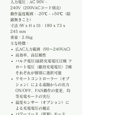
入力電圧：AC 90V -
240V（200VACコード別売）
動作温度範囲：-20℃ - +50℃（結
露無きこと）
寸法 (W x H x D)：180 x 73 x
245 mm
重量：2.6kg
主な特徴：
広AC入力範囲（90～240VAC)
高効率、高信頼性
バルク電圧(最終充電電圧)2種 フ
ロート電圧（維持充電電圧）2種
それぞれが個別に選択可能
リモートコントローラー（オプ
ション）による遠隔からの出力
ON/OFF、FAN動作の変更、均
等充電モードの実行
温度センサー（オプション）に
よる充電電圧の補正
パワーソース（電源）モード