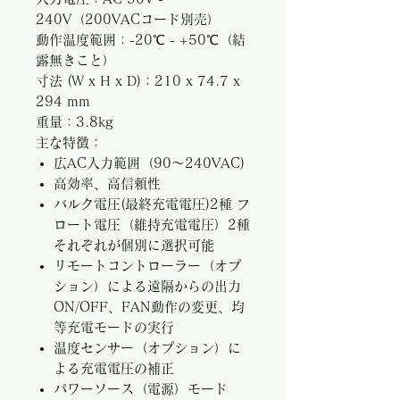
240V（200VACコード別売）
動作温度範囲：-20℃ - +50℃（結
露無きこと）
寸法 (W x H x D)：210 x 74.7 x
294 mm
重量：3.8kg
主な特徴：
広AC入力範囲（90～240VAC)
高効率、高信頼性
バルク電圧(最終充電電圧)2種 フ
ロート電圧（維持充電電圧）2種
それぞれが個別に選択可能
リモートコントローラー（オプ
ション）による遠隔からの出力
ON/OFF、FAN動作の変更、均
等充電モードの実行
温度センサー（オプション）に
よる充電電圧の補正
パワーソース（電源）モード