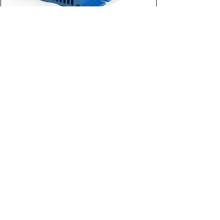
可能なため、省スペース化ができ
る ・板金ではなく、強固なアル
ミ・インジェクション筐体・放熱
FI-S603A｜DC-AC正弦波インバーター
効果大 ・大電流出力時も場所に
600W（DC12V）
よらない安定性能
価格
￥83,710
カートに追加する
Dream the Bright future
Asuden
Company Limited
Web Shop
アスデン株式会社
コーポレート・ウェブショップサイト