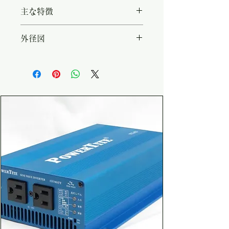
・型名：CH-1280AR ・入力電
主な特徴
圧：AC 90V - 240V（200VAC
コード別売） ・入力周波数：
・広AC入力範囲（90～
外径図
47Hz - 63Hz ・最終(BULK)充
240VAC) ・高効率、高信頼性
電電圧：14.4V / 14.7V ・維持
・バルク電圧(最終充電電圧)2種
https://www.powertite.co.jp/p
(FLOAT)充電電圧：13.5V /
フロート電圧（維持充電電圧）2
ic/ori/2024020917130310.pdf
13.8V ・定格出力電流：80A ・
種それぞれが個別に選択可能 ・
動作温度範囲：-20℃ - +50℃
リモートコントローラー（オプシ
（結露無きこと） ・効率：
ョン）による遠隔からの出力
87％（230VAC） ・入出力絶
ON/OFF、FAN動作の変更、均
縁：100MΩ ・入出力耐圧：
等充電モードの実行 ・温度セン
4242VDC ・寸法 (W x H x
サー（オプション）による充電電
D)：210 x 74.7 x 294 mm ・
圧の補正 ・パワーソース（電
重量(約)：3.8kg
源）モード ・本体コネクタショ
ートによる強制フロート動作によ
り、負荷を使用しながら充電可
能。これにより、過充電を防止す
る仕組みを構築できる。 ・本体
取り付けスカート金具が取り外し