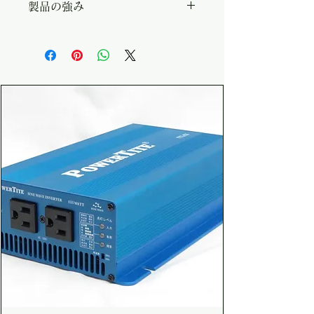
製品の強み
12V/24V ・出力AC電圧：
AC100/110/115/120V切替 ・
・連続1500Wの正弦波出力（軽
想定用途：大型キャンパー／オフ
量設計） ・DIP SWで
グリッド／業務用移動車
AC100/110/115/120V を切替
・DC12V / 24V 系から選択