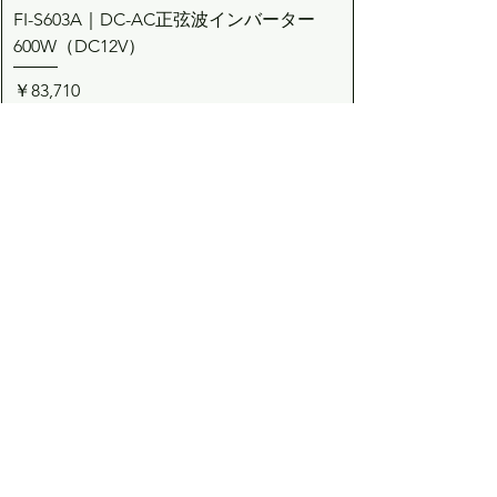
FI-S603A｜DC-AC正弦波インバーター
600W（DC12V）
価格
￥83,710
カートに追加する
Dream the Bright future
Asuden
Company Limited
Web Shop
アスデン株式会社
コーポレート・ウェブショップサイト
​会社概要
​採用情報