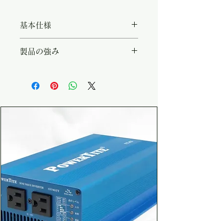
基本仕様
・システム電圧（DC入力）：
製品の強み
12V/24V ・出力AC電圧：
AC100V ・想定用途：車載／ノ
・連続150Wの正弦波出力 ・
ートPC／スマホ充電／小型家電
AC100V出力で家庭機器そのまま
使用可 ・DC12V / 24V 系から
選択 ・コンパクト筐体で車載・
卓上どちらもOK