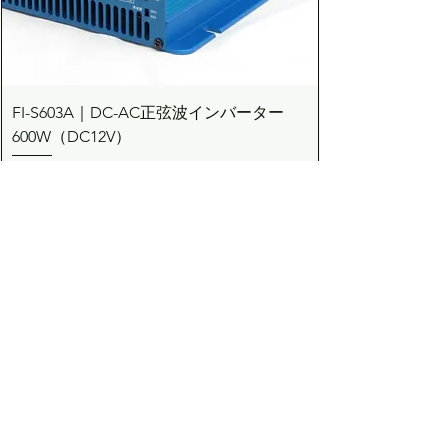
FI-S603A｜DC-AC正弦波インバーター
600W（DC12V）
価格
￥83,710
カートに追加する
Dream the Bright future
Asuden
Company Limited
Web Shop
アスデン株式会社