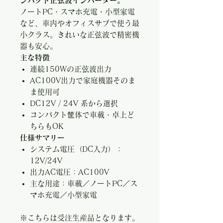
ンパクト正弦波インバーター。
ノートPC・スマホ充電・小型家電
など、車内やオフィスサブで使う最
小クラス。きれいな正弦波で精密機
器も安心。
主な特徴
連続150Wの正弦波出力
AC100V出力で家庭機器そのま
ま使用可
DC12V / 24V 系から選択
コンパクト筐体で車載・卓上ど
ちらもOK
仕様サマリー
システム電圧（DC入力）：
12V/24V
出力AC電圧：AC100V
主な用途：車載／ノートPC／ス
マホ充電／小型家電
※こちらは受注生産品となります。