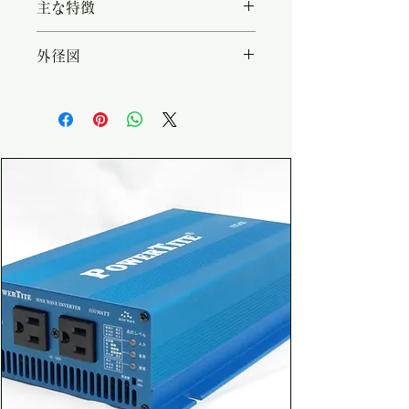
主な特徴
圧：AC 90V - 240V（200VAC
コード別売） ・入力周波数：
・広AC入力範囲（90～
外径図
47Hz - 63Hz ・最終(BULK)充
240VAC) ・高効率、高信頼性
電電圧：28.8V / 29.4V ・維持
・バルク電圧(最終充電電圧)2種
https://www.powertite.co.jp/p
(FLOAT)充電電圧：27.0V /
フロート電圧（維持充電電圧）2
ic/ori/2014103017254710.pdf
27.6V ・定格出力電流：12.5A
種それぞれが個別に選択可能 ・
・動作温度範囲：-20℃ - +50℃
リモートコントローラー（オプシ
（結露無きこと） ・効率：
ョン）による遠隔からの出力
90%（230VAC） ・入出力絶
ON/OFF、FAN動作の変更、均
縁：100MΩ ・入出力耐圧：
等充電モードの実行 ・温度セン
4242V ・寸法 (W x H x D)：
サー（オプション）による充電電
180 x 73 x 225 mm ・重量
圧の補正 ・パワーソース（電
(約)：2.2kg
源）モード ・本体コネクタショ
ートによる強制フロート動作によ
り、負荷を使用しながら充電可
能。これにより、過充電を防止す
る仕組みを構築できる。 ・本体
取り付けスカート金具が取り外し