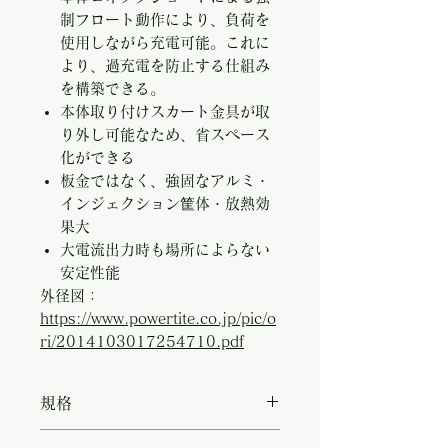
制フロート動作により、負荷を
使用しながら充電可能。これに
より、過充電を防止する仕組み
を構築できる。
本体取り付けスカート金具が取
り外し可能なため、省スペース
化ができる
板金ではなく、強固なアルミ・
インジェクション筐体・放熱効
果大
大電流出力時も場所によらない
安定性能
外径図：
https://www.powertite.co.jp/pic/o
ri/2014103017254710.pdf
規格
・型名：CH-2415AR ・入力電