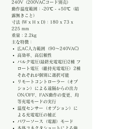
240V（200VACコード別売）
動作温度範囲：-20℃ - +50℃（結
露無きこと）
寸法 (W x H x D)：180 x 73 x
225 mm
重量：2.2kg
主な特徴：
広AC入力範囲（90～240VAC)
高効率、高信頼性
バルク電圧(最終充電電圧)2種 フ
ロート電圧（維持充電電圧）2種
それぞれが個別に選択可能
リモートコントローラー（オプ
ション）による遠隔からの出力
ON/OFF、FAN動作の変更、均
等充電モードの実行
温度センサー（オプション）に
よる充電電圧の補正
パワーソース（電源）モード
本体コネクタショートによる強