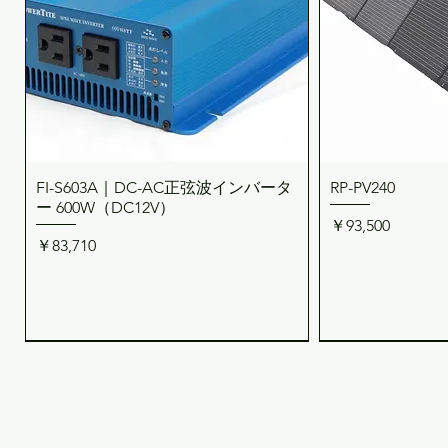
FI-S603A｜DC-AC正弦波インバータ
RP-PV240
クイックビュー
クイ
ー 600W（DC12V）
価格
￥93,500
価格
￥83,710