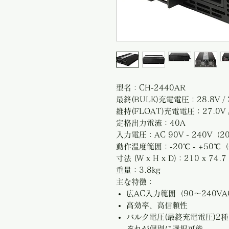
型名：CH-2440AR
最終(BULK)充電電圧：28.8V / 
維持(FLOAT)充電電圧：27.0V /
定格出力電流：40A
入力電圧：AC 90V - 240V（
動作温度範囲：-20℃ - +50
寸法 (W x H x D)：210 x 74.7
重量：3.8kg
主な特徴：
広AC入力範囲（90～240VA
高効率、高信頼性
バルク電圧(最終充電電圧)2
ぞれが個別に選択可能