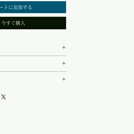
ートに追加する
今すぐ購入
AR ・入力電圧：AC 90V -
Cコード別売） ・入力周波数：
・最終(BULK)充電電圧：28.8V /
0～240VAC) ・高効率、高
OAT)充電電圧：27.0V /
圧(最終充電電圧)2種 フロート
力電流：40A ・動作温度範
圧）2種それぞれが個別に選択
rtite.co.jp/pic/ori/2016102
50℃（結露無きこと） ・効率：
コントローラー（オプション）
） ・入出力絶縁：100MΩ ・入
力ON/OFF、FAN動作の変
寸法 (W x H x D)：210 x
ドの実行 ・温度センサー（オ
 ・重量(約)：3.8kg
充電電圧の補正 ・パワーソー
 ・本体コネクタショートによ
作により、負荷を使用しながら