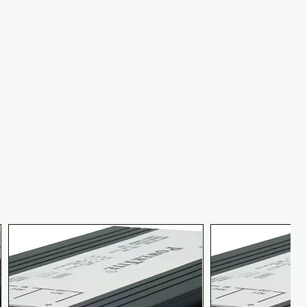
より、過充電を防止する仕組み
・本体取り付けスカート金具が
め、省スペース化ができる ・
固なアルミ・インジェクション
 ・大電流出力時も場所によら