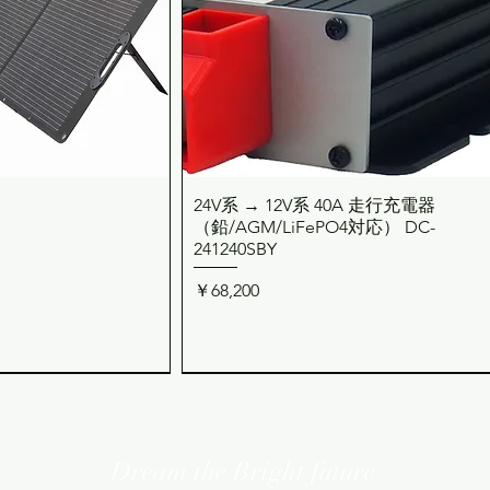
24V系 → 12V系 40A 走行充電器
ックビュー
クイックビュー
（鉛/AGM/LiFePO4対応） DC-
241240SBY
価格
￥68,200
Dream the Bright future