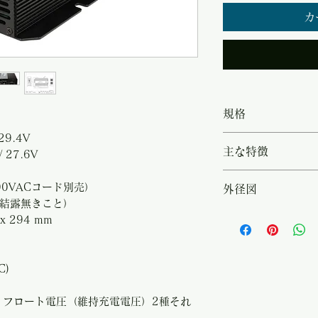
カ
規格
29.4V
・型名：CH-2440
主な特徴
 27.6V
240V（200VA
47Hz - 63Hz 
・広AC入力範囲（9
200VACコード別売）
外径図
29.4V ・維持(FL
信頼性 ・バルク電
℃（結露無きこと）
27.6V ・定格出
電圧（維持充電電
https://www.powe
 x 294 mm
囲：-20℃ - +
可能 ・リモート
417532210.pdf
90%（230VAC
による遠隔からの出
出力耐圧：4242V ・
更、均等充電モー
C)
74.7 x 294 mm
プション）による
ス（電源）モード
種 フロート電圧（維持充電電圧）2種それ
る強制フロート動