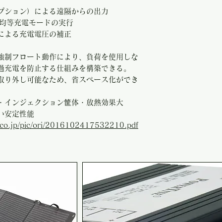
充電可能。これに
プション）による遠隔からの出力
を構築できる。 
更、均等充電モードの実行
取り外し可能なた
による充電電圧の補正
板金ではなく、強
強制フロート動作により、負荷を使用しな
筐体・放熱効果大
過充電を防止する仕組みを構築できる。
ない安定性能
取り外し可能なため、省スペース化ができ
・インジェクション筐体・放熱効果大
い安定性能
e.co.jp/pic/ori/2016102417532210.pdf