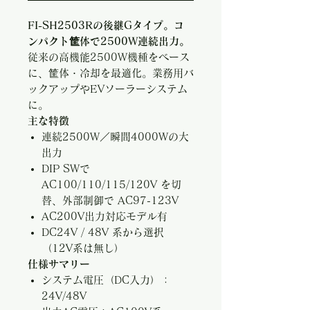
FI-SH2503Rの後継Gタイプ。コ
ンパクト筐体で2500W連続出力。
従来の高機能2500W機種をベース
に、筐体・冷却を最適化。業務用バ
ックアップやEVソーラーシステム
に。
主な特徴
連続2500W／瞬間4000Wの大
出力
DIP SWで
AC100/110/115/120V を切
替、外部制御で AC97-123V
AC200V出力対応モデル有
DC24V / 48V 系から選択
（12V系は無し）
仕様サマリー
システム電圧（DC入力）：
24V/48V