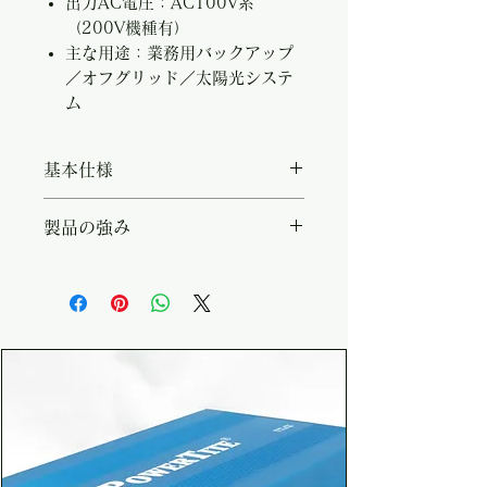
出力AC電圧：AC100V系
（200V機種有）
主な用途：業務用バックアップ
／オフグリッド／太陽光システ
ム
基本仕様
・システム電圧（DC入力）：
製品の強み
24V/48V ・出力AC電圧：
AC100V系（200V機種有） ・想
・連続2500W／瞬間4000Wの大
定用途：業務用バックアップ／オ
出力 ・DIP SWで
フグリッド／太陽光システム
AC100/110/115/120V を切
替、外部制御で AC97-123V ・
AC200V出力対応モデル有 ・
DC24V / 48V 系から選択（12V
系は無し）