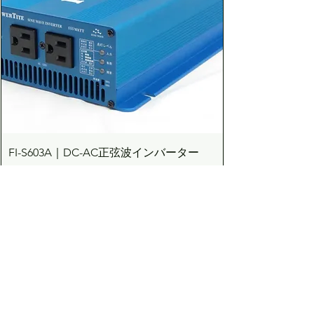
FI-S603A｜DC-AC正弦波インバーター
600W（DC12V）
価格
￥83,710
カートに追加する
Dream the Bright future