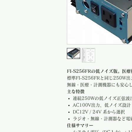
FI-S256FRの低ノイズ版。
標準FI-S256FRと同じ25
無線・医療・計測機器にも安心
主な特徴
連続250Wの低ノイズ正弦波
AC100V出力、低ノイズ設計
DC12V / 24V 系から選択
ラジオ・無線・計測器など電
仕様サマリー