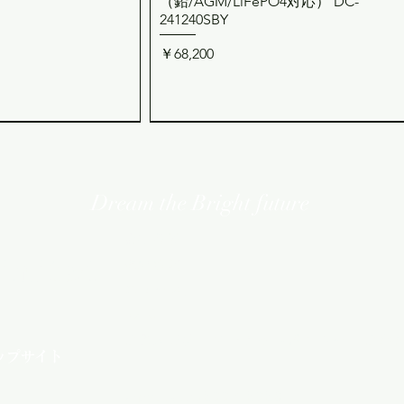
（鉛/AGM/LiFePO4対応） DC-
241240SBY
価格
￥68,200
Dream the Bright future
​会社概要
imited
​採用情報
ニュース
FAQ
​ご購入方法・キャンセルポリシー・ご利
ップサイト
Copyright©2007-2026
 12V系 20A 昇降圧走
外部AC優先切替リレー
RP-2500PR
REMO-166A インジケーター付きリ
ックビュー
ックビュー
クイックビュー
クイックビュー