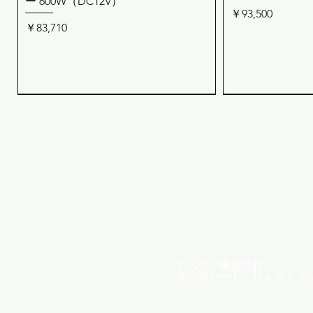
ー 600W（DC12V）
価格
￥93,500
価格
￥83,710
Asuden
Company L
Web Shop
アスデン株式会社
コーポレート・ウェブショ
12V系 → 12V系 40A 走行充電器
CONT-310-12P VF3017P専用 並列/単
REMO-300 リモコン（CH-AS/CH-AR
12V系/24V系 →
ACT-102B 
クイックビュー
クイックビュー
クイックビュー
クイ
クイ