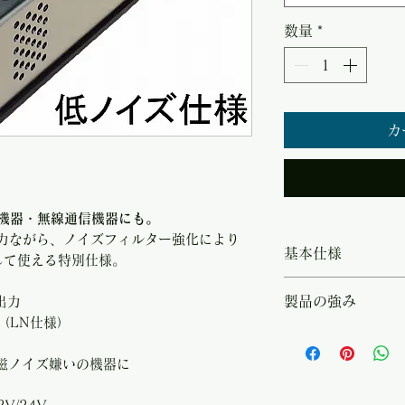
数量
*
カ
医療機器・無線通信機器にも。
0W出力ながら、ノイズフィルター強化により
基本仕様
して使える特別仕様。
・システム電圧（D
製品の強み
出力
AC電圧：AC10
（LN仕様）
器／計測機器／車
・連続250Wの低
力、低ノイズ設計（L
磁ノイズ嫌いの機器に
系から選択 ・ラ
イズ嫌いの機器に