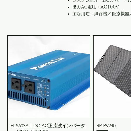
システム電圧（DC入力）：12
出力AC電圧：AC100V
主な用途：無線機／医療機器
FI-S603A｜DC-AC正弦波インバータ
RP-PV240
クイックビュー
クイ