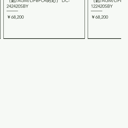
（鉛/AGM/LiFePO4対応） DC-
（鉛/AGM/LiFeP
242420SBY
122420SBY
価格
価格
￥68,200
￥68,200
用規約・特定商取引法表記
TEMP-103 温度検出素子（CH-
REMO-501 高機能LCD付きリモコン
TEMP-300 温度
REMO-182 リモコン（
クイックビュー
クイックビュー
クイッ
クイッ