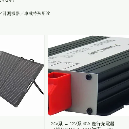
V/24V
／計測機器／車載特殊用途
24V系 → 12V系 40A 走行充電器
ックビュー
クイックビュー