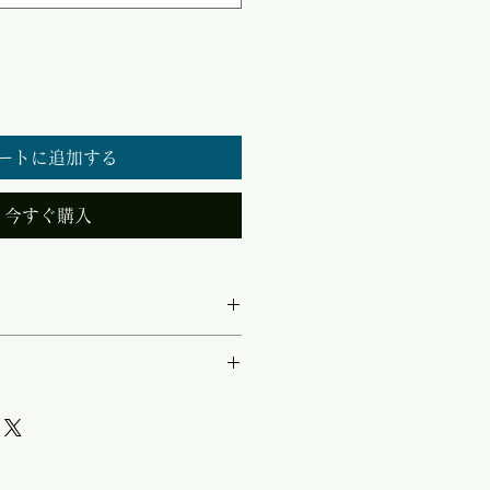
ートに追加する
今すぐ購入
C入力）：12V/24V ・出力
0V ・想定用途：無線機／医療機
載特殊用途
ノイズ正弦波出力 ・AC100V出
N仕様） ・DC12V / 24V
ジオ・無線・計測器など電磁ノ