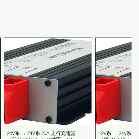
24V系 → 24V系 20A 走行充電器
12V系 → 24V系 
クイックビュー
クイッ