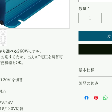
数量
*
カ
0Vから選べる260Wモデル。
に対応するため、出力AC電圧を切替可
業務機器もOK。
基本仕様
・システム電圧（D
5/120V を切替
製品の強み
AC電圧：AC100/
対応
途：海外製機器／
・連続260Wの正弦
AC100/110/115
V/24V
系から選択 ・海
15/120V切替