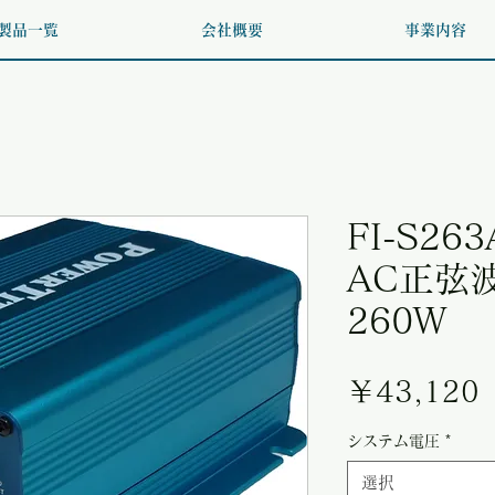
製品一覧
会社概要
事業内容
FI-S26
AC正弦
260W
￥43,120
システム電圧
*
選択