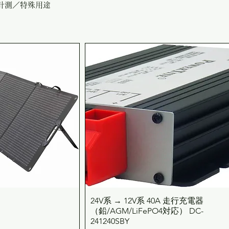
計測／特殊用途
24V系 → 12V系 40A 走行充電器
ックビュー
クイックビュー
（鉛/AGM/LiFePO4対応） DC-
241240SBY