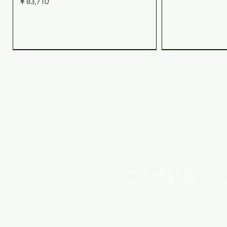
価格
￥83,710
Asuden
Company L
Web Shop
アスデン株式会社
コーポレート・ウェブショ
12V系 → 12V系 40A 走行充電器
CONT-310-12P VF3017P専用 並列/単
REMO-300 リモコン（CH-AS/CH-AR
12V系/24V系 →
ACT-102B 
クイックビュー
クイックビュー
クイックビュー
クイ
クイ
（鉛/AGM/LiFePO4対応） DC-
相三線/三相三線 同期ユニット 最大
シリーズ用）
行充電器（PV
（インバーター
121240SBY
36KVA
MPPT） DC-122