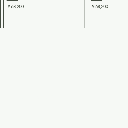
価格
価格
￥68,200
￥68,200
用規約・特定商取引法表記
TEMP-103 温度検出素子（CH-
REMO-501 高機能LCD付きリモコン
TEMP-300 温度
REMO-182 リモコン（
クイックビュー
クイックビュー
クイッ
クイッ
GFQ/GFP/PV-D1A/DC-
（FI-SH2503R/FI-SH3503R専用）
AS/CH-ARシリ
SQシリーズ用 12V
2440SBXF/DC-1220SP用）