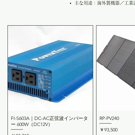
主な用途：海外製機器／工業
FI-S603A｜DC-AC正弦波インバータ
RP-PV240
クイックビュー
クイ
ー 600W（DC12V）
価格
￥93,500