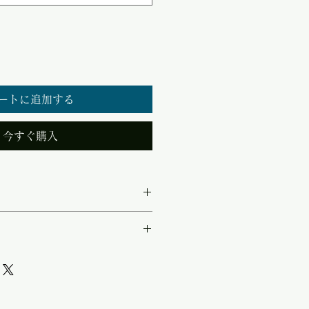
ートに追加する
今すぐ購入
C入力）：12V/24V ・出力
110/115/120V切替 ・想定用
工業計測／特殊用途
波出力 ・DIP SWで
/120V を切替 ・DC12V / 24V
外製機器・特殊電圧機器に対応