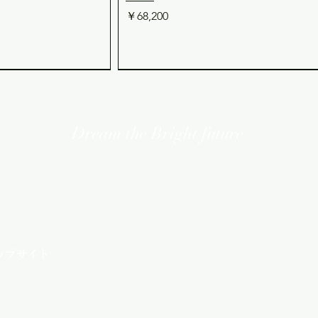
価格
￥68,200
Dream the Bright future
​会社概要
imited
​採用情報
ニュース
FAQ
​ご購入方法・キャンセルポリシー・ご利
ップサイト
Copyright©2007-2026
 12V系 20A 昇降圧走
外部AC優先切替リレー
RP-2500PR
REMO-166A インジケーター付きリ
ックビュー
ックビュー
クイックビュー
クイックビュー
Asuden Company Limited All Rights Reseved
パネル併用可・
用 自動切替）
モコン（FI-S/FI-SUシリーズ用）
価格
￥264,000
0SPc
適格請求書発行事業者登録番号 T8180001088209