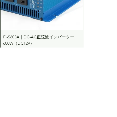
FI-S603A｜DC-AC正弦波インバーター
600W（DC12V）
価格
￥83,710
カートに追加する
Dream the Bright future
Asuden
Company Limited
Web Shop