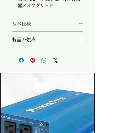
器／オフグリッド
基本仕様
・システム電圧（DC入力）：
製品の強み
12V/24V/48V ・出力AC電圧：
AC100/110/115/120V切替 ・
・連続350Wの正弦波出力 ・DIP
想定用途：小型家電／海外製機器
SWで AC100/110/115/120V
／オフグリッド
を切替 ・DC12V / 24V / 48V
系から選択 ・電子レンジ・小型
冷蔵庫・PC機器の駆動に