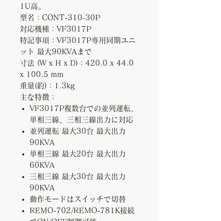
1U高。
型名：CONT-310-30P
対応機種：VF3017P
特記事項：VF3017P専用同期ユニ
ット 最大90KVAまで
寸法 (W x H x D)：420.0 x 44.0
x 100.5 mm
重量(約)：1.3kg
主な特徴：
VF3017P複数台での並列運転、
単相三線、三相三線出力に対応
並列運転 最大30台 最大出力
90KVA
単相三線 最大20台 最大出力
60KVA
三相三線 最大30台 最大出力
90KVA
動作モードはスイッチで切替
REMO-702/REMO-781K接続