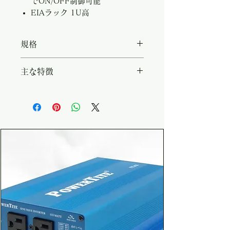
でON/OFF制御可能
EIAラック 1U高
規格
・型名：CONT-310-30P ・対応
主な特徴
機種：VF3017P ・特記事項：
VF3017P専用同期ユニット 最大
・VF3017P複数台での並列運
90KVAまで ・動作温度：-10℃ -
転、単相三線、三相三線出力に対
50℃ ・動作湿度：10％ - 90％
応 ・並列運転 最大30台 最大出
・保管温度：-40℃ - 85℃（結露
力 90KVA ・単相三線 最大20台
しない事） ・寸法 (W x H x
最大出力 60KVA ・三相三線 最
D)：420.0 x 44.0 x 100.5 mm
大30台 最大出力 90KVA ・動作
・重量(約)：1.3kg
モードはスイッチで切替 ・
REMO-702/REMO-781K接続で
ON/OFF制御可能 ・EIAラック
1U高