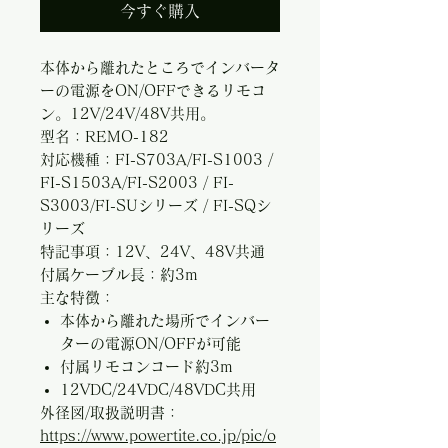
今すぐ購入
本体から離れたところでインバータ
ーの電源をON/OFFできるリモコ
ン。12V/24V/48V共用。
型名：REMO-182
対応機種：FI-S703A/FI-S1003 /
FI-S1503A/FI-S2003 / FI-
S3003/FI-SUシリーズ / FI-SQシ
リーズ
特記事項：12V、24V、48V共通
付属ケーブル長：約3m
主な特徴：
本体から離れた場所でインバー
ターの電源ON/OFFが可能
付属リモコンコード約3m
12VDC/24VDC/48VDC共用
外径図/取扱説明書：
https://www.powertite.co.jp/pic/o