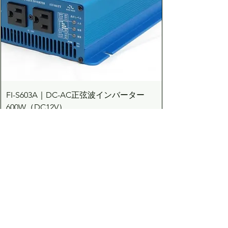
FI-S603A｜DC-AC正弦波インバーター
600W（DC12V）
価格
￥83,710
カートに追加する
Dream the Bright future
Asuden