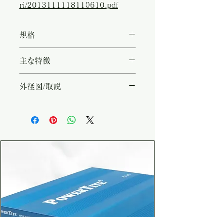
ri/2013111118110610.pdf
規格
・型名：REMO-182 ・対応機
主な特徴
種：FI-S703A/FI-S1003 / FI-
S1503A/FI-S2003 / FI-
・本体から離れた場所でインバー
外径図/取説
S3003/FI-SUシリーズ / FI-SQ
ターの電源ON/OFFが可能 ・付
シリーズ ・特記事項：12V、
属リモコンコード約3m ・
https://www.powertite.co.jp/p
24V、48V共通 ・付属ケーブル
12VDC/24VDC/48VDC共用
ic/ori/2013111118110610.pdf
長：約3m