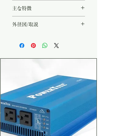
・型名：REMO-300 ・対応機
主な特徴
種：CH-AS / CH-AR シリーズ
・付属ケーブル長：約7.5m
・充電出力のON/OFF ・FAN動
外径図/取説
作の変更 ・手動均等充電機能
（12V系：フロート電圧
https://www.powertite.co.jp/p
+2.25V、24V系：フロート電圧
ic/ori/2017112711134110.pdf
+4.5V）