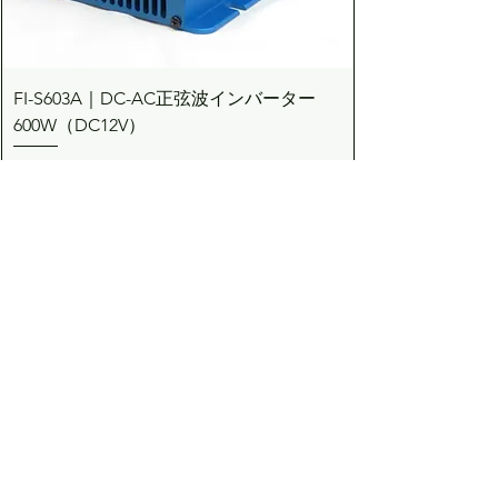
FI-S603A｜DC-AC正弦波インバーター
600W（DC12V）
価格
￥83,710
カートに追加する
Dream the Bright future
Asuden
Company Limited
Web Shop
アスデン株式会社
コーポレート・ウェブショップサイト