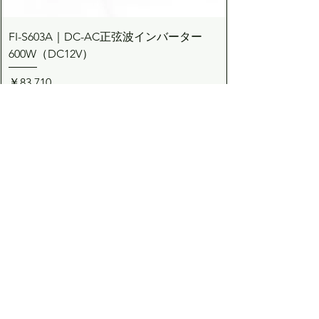
FI-S603A｜DC-AC正弦波インバーター
600W（DC12V）
価格
￥83,710
カートに追加する
Dream the Bright future
Asuden
Company Limited
Web Shop
アスデン株式会社
コーポレート・ウェブショップサイト
​会社概要