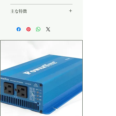
・型名：REMO-781K ・対応機
主な特徴
種：VFシリーズ ・特記事項：
12V、24V、48V共通 ・付属ケ
・本体から離れた場所でインバー
ーブル長：約7m
ターの電源ON/OFF ・表示ラン
プでインバータの動作状態を表示
・付属リモコンコード約7m ・
12VDC/24VDC/48VDC共用