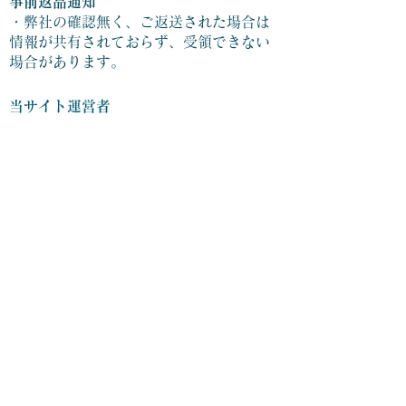
事前返品通知
・弊社の確認無く、ご返送された場合は
情報が共有されておらず、受領できない
場合があります。
当サイト運営者
アスデン株式会社 ウェブ運営責任者；
Tsunekawa(Mr.)
岐阜県揖斐郡揖斐川町白樫 310
メンテナンス・修理について
重要事項抜粋：
弊社よりご購入頂いた商品に対して、修
理を承ります。
※修理が不可能な場合があります。
リンクポリシーについて
当サイトへのリンクは自由ですが、トッ
プページにリンクください。