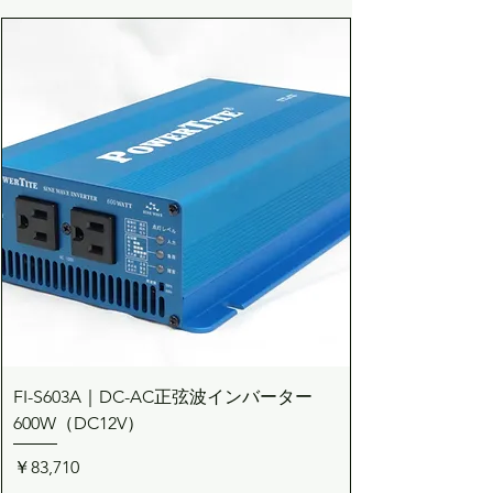
FI-S603A｜DC-AC正弦波インバーター
600W（DC12V）
価格
￥83,710