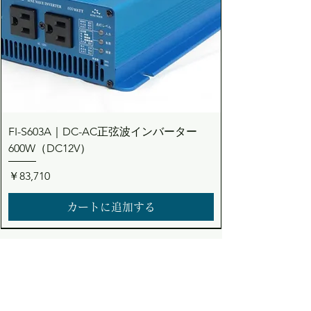
FI-S603A｜DC-AC正弦波インバーター
600W（DC12V）
価格
￥83,710
カートに追加する
Dream the Bright future
Asuden