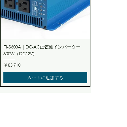
FI-S603A｜DC-AC正弦波インバーター
600W（DC12V）
価格
￥83,710
カートに追加する
Dream the Bright future
Asuden
Company Limited