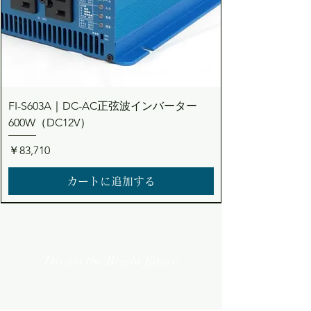
FI-S603A｜DC-AC正弦波インバーター
600W（DC12V）
価格
￥83,710
カートに追加する
Dream the Bright future
Asuden
Company Limited