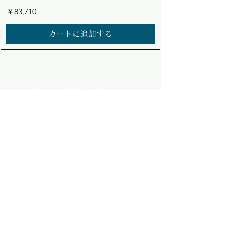
価格
￥83,710
カートに追加する
Dream the Bright future
Asuden
Company Limited
Web Shop
アスデン株式会社
コーポレート・ウェブショップサイト
​会社概要
​採用情報
ニュース
FAQ
RP-PV240
24V系 → 12V系 40A 走行充電器
24V系 → 24V系 20A 走行充電器
12V系 → 24V系 20A 走行充電器
12V系 → 12V系 40A 走行充電器
12V系/24V系 → 12V系 20A 昇降圧走行充
RP-2500PR
TEMP-103 温度検出素子（CH-
TEMP-300 温度検出素子（CH-AS/CH-AR
CONT-310-12P VF3017P専用 並列/単相三
ACT-102B 外部AC優先切替リレー（イン
REMO-166A インジケーター付きリモコ
REMO-501 高機能LCD付きリモコン（FI-
REMO-182 リモコン（FI-S/FI-SU/FI-SQシ
REMO-300 リモコン（CH-AS/CH-ARシリ