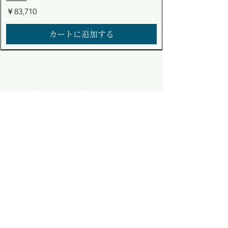
価格
￥83,710
カートに追加する
Dream the Bright future
Asuden
Company Limited
Web Shop
アスデン株式会社
コーポレート・ウェブショップサイト
​会社概要
​採用情報
ニュース
FAQ
RP-PV240
24V系 → 12V系 40A 走行充電器
24V系 → 24V系 20A 走行充電器
12V系 → 24V系 20A 走行充電器
12V系 → 12V系 40A 走行充電器
12V系/24V系 → 12V系 20A 昇降圧走行充
RP-2500PR
TEMP-103 温度検出素子（CH-
TEMP-300 温度検出素子（CH-AS/CH-AR
CONT-310-12P VF3017P専用 並列/単相三
ACT-102B 外部AC優先切替リレー（イン
REMO-166A インジケーター付きリモコ
REMO-501 高機能LCD付きリモコン（FI-
REMO-182 リモコン（FI-S/FI-SU/FI-SQシ
REMO-300 リモコン（CH-AS/CH-ARシリ