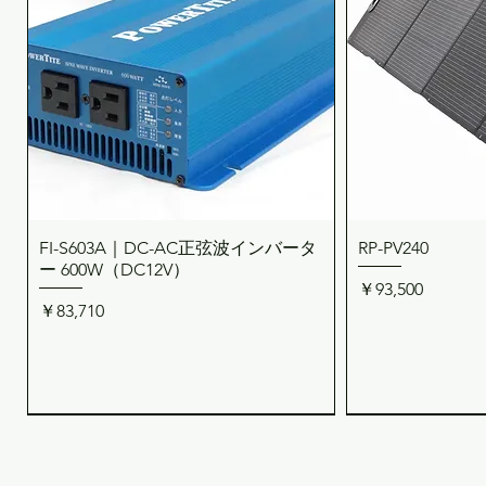
FI-S603A｜DC-AC正弦波インバータ
RP-PV240
クイックビュー
クイ
ー 600W（DC12V）
価格
￥93,500
価格
￥83,710