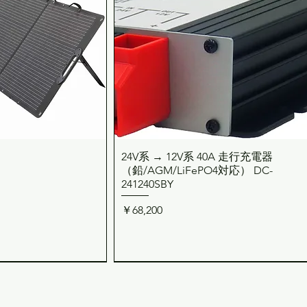
24V系 → 12V系 40A 走行充電器
ックビュー
クイックビュー
（鉛/AGM/LiFePO4対応） DC-
241240SBY
価格
￥68,200