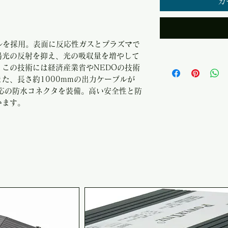
カ
セルを採用。表面に反応性ガスとプラズマで
陽光の反射を抑え、光の吸収量を増やして
この技術には経済産業省やNEDOの技術
た、長さ約1000mmの出力ケーブルが
対応の防水コネクタを装備。高い安全性と防
います。