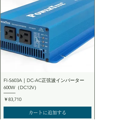
FI-S603A｜DC-AC正弦波インバーター
600W（DC12V）
価格
￥83,710
カートに追加する