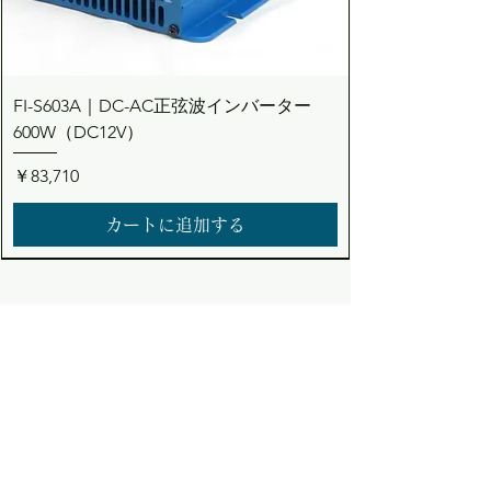
FI-S603A｜DC-AC正弦波インバーター
600W（DC12V）
価格
￥83,710
カートに追加する
Dream the Bright future
Asuden
Company Limited
Web Shop
アスデン株式会社
コーポレート・ウェブショップサイト