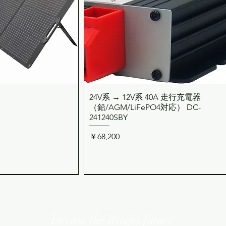
24V系 → 12V系 40A 走行充電器
ックビュー
クイックビュー
（鉛/AGM/LiFePO4対応） DC-
241240SBY
価格
￥68,200
Dream the Bright future