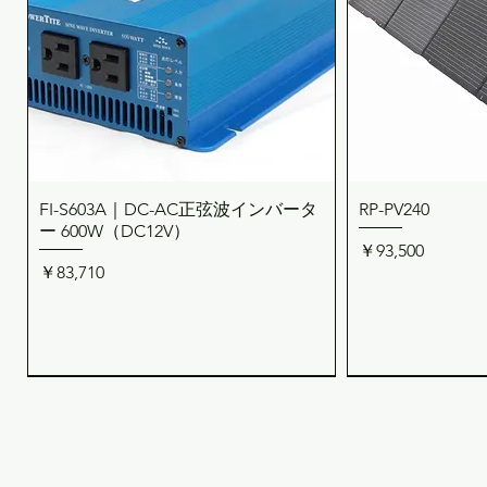
FI-S603A｜DC-AC正弦波インバータ
RP-PV240
クイックビュー
クイ
ー 600W（DC12V）
価格
￥93,500
価格
￥83,710