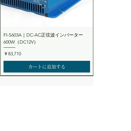
FI-S603A｜DC-AC正弦波インバーター
600W（DC12V）
価格
￥83,710
カートに追加する
Dream the Bright future
Asuden
Company Limited
Web Shop