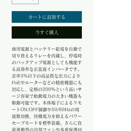
カートに追加する
今すぐ購入
商用電源とバッテリー給電を自動で
切り替えるリレーを内蔵し、停電時
のバックアップ電源としても機能す
る高効率な正弦波インバータです。
歪率3%以下の高品質な出力により
PoEやルーターなどの精密機器にも
対応し、定格の200%という高いサ
ージ容量で始動電力の大きい機器も
駆動可能です。本体端子によるリモ
ートON/OFF制御や50/60Hzの周
波数切換、待機電力を抑えるパワー
セーブモードを標準装備。さらに負
荷連動型の冷却ファンや多重保護回