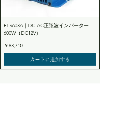
FI-S603A｜DC-AC正弦波インバーター
600W（DC12V）
価格
￥83,710
カートに追加する
Dream the Bright future
Asuden
Company Limited
Web Shop
アスデン株式会社
コーポレート・ウェブショップサイト