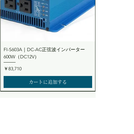
FI-S603A｜DC-AC正弦波インバーター
600W（DC12V）
価格
￥83,710
カートに追加する
Dream the Bright future
Asuden
Company Limited