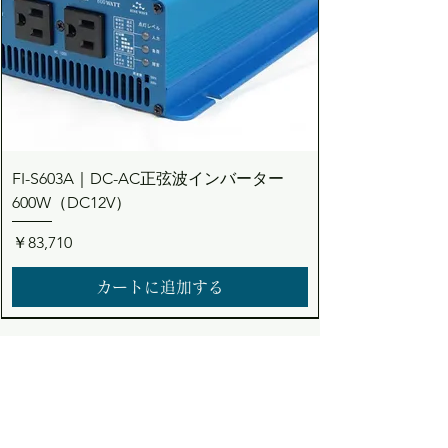
FI-S603A｜DC-AC正弦波インバーター
600W（DC12V）
価格
￥83,710
カートに追加する
Dream the Bright future
Asuden