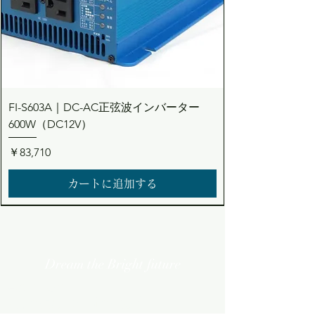
FI-S603A｜DC-AC正弦波インバーター
600W（DC12V）
価格
￥83,710
カートに追加する
Dream the Bright future
Asuden
Company Limited